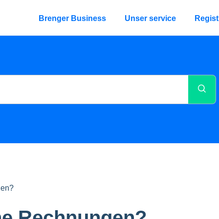
Brenger Business
Unser service
Regist
gen?
ine Rechnungen?